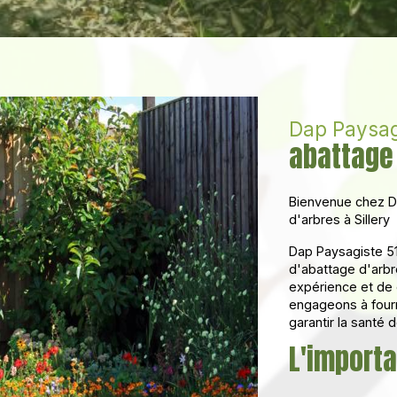
Dap Paysag
abattage 
Bienvenue chez Da
d'arbres à Sillery
Dap Paysagiste 51
d'abattage d'arbre
expérience et de
engageons à fourn
garantir la santé 
L'importa