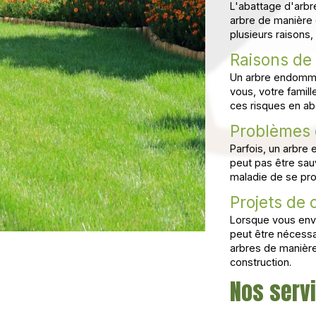
L'abattage d'arbr
arbre de manière c
plusieurs raisons
Raisons de 
Un arbre endomma
vous, votre famill
ces risques en ab
Problèmes d
Parfois, un arbre 
peut pas être sau
maladie de se pro
Projets de 
Lorsque vous envi
peut être nécessa
arbres de manière 
construction.
Nos serv