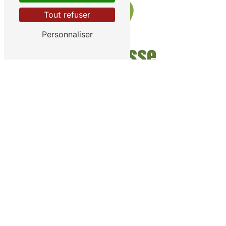
Tout refuser
Personnaliser
Adresse
215 Bd Charles Arnould, 51100 Reims
Téléphone
07 67 38 31 54