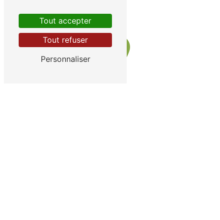
Tout accepter
Tout refuser
Personnaliser
Adresse
215 Bd Charles Arnould, 51100 Reims
Téléphone
07 67 38 31 54